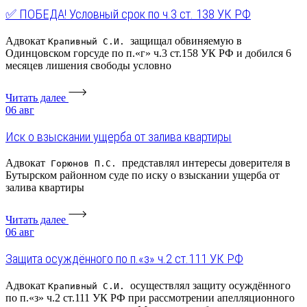
✅ ПОБЕДА! Условный срок по ч.3 ст. 138 УК РФ
Адвокат
защищал обвиняемую в
Крапивный С.И.
Одинцовском горсуде по п.«г» ч.3 ст.158 УК РФ и добился 6
месяцев лишения свободы условно
Читать далее
06
авг
Иск о взыскании ущерба от залива квартиры
Адвокат
представлял интересы доверителя в
Горюнов П.С.
Бутырском районном суде по иску о взыскании ущерба от
залива квартиры
Читать далее
06
авг
Защита осуждённого по п.«з» ч.2 ст.111 УК РФ
Адвокат
осуществлял защиту осуждённого
Крапивный С.И.
по п.«з» ч.2 ст.111 УК РФ при рассмотрении апелляционного