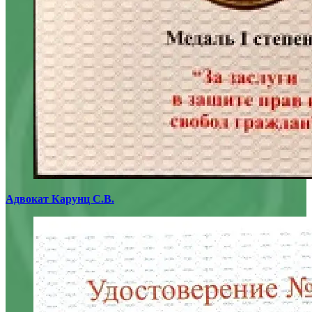
Адвокат Карунц С.В.