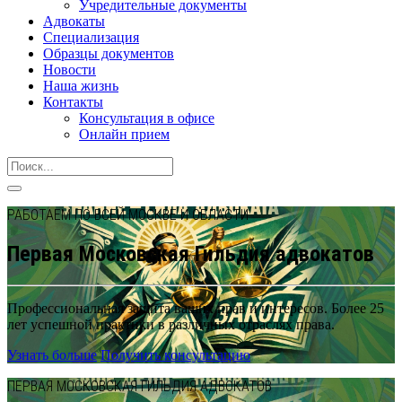
Учредительные документы
Адвокаты
Специализация
Образцы документов
Новости
Наша жизнь
Контакты
Консультация в офисе
Онлайн прием
РАБОТАЕМ ПО ВСЕЙ МОСКВЕ И ОБЛАСТИ
Первая Московская Гильдия адвокатов
Профессиональная защита ваших прав и интересов. Более 25
лет успешной практики в различных отраслях права.
Узнать больше
Получить консультацию
ПЕРВАЯ МОСКОВСКАЯ ГИЛЬДИЯ АДВОКАТОВ