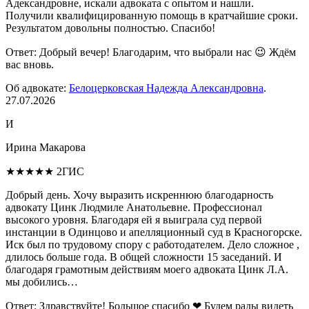
Адександровне, искали адвоката с опытом и нашли.
Получили квалифицированную помощь в кратчайшие сроки.
Результатом довольны полностью. Спасибо!
Ответ:
Добрый вечер! Благодарим, что выбрали нас 😉 Ждём
вас вновь.
Об адвокате:
Белоцерковская Надежда Александровна
.
27.07.2026
И
Ирина Макарова
★★★★★
2ГИС
Добрый день. Хочу выразить искреннюю благодарность
адвокату Цинк Людмиле Анатольевне. Профессионал
высокого уровня. Благодаря ей я выиграла суд первой
инстанции в Одинцово и апелляционный суд в Красногорске.
Иск был по трудовому спору с работодателем. Дело сложное ,
длилось больше года. В общей сложности 15 заседаний. И
благодаря грамотным действиям моего адвоката Цинк Л.А.
мы добились…
Ответ:
Здравствуйте! Большое спасибо ❤ Будем рады видеть