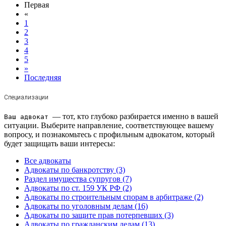
Первая
«
1
2
3
4
5
»
Последняя
Специализации
— тот, кто глубоко разбирается именно в вашей
Ваш адвокат
ситуации. Выберите направление, соответствующее вашему
вопросу, и познакомьтесь с профильным адвокатом, который
будет защищать ваши интересы:
Все адвокаты
Адвокаты по банкротству (3)
Раздел имущества супругов (7)
Адвокаты по ст. 159 УК РФ (2)
Адвокаты по строительным спорам в арбитраже (2)
Адвокаты по уголовным делам (16)
Адвокаты по защите прав потерпевших (3)
Адвокаты по гражданским делам (13)