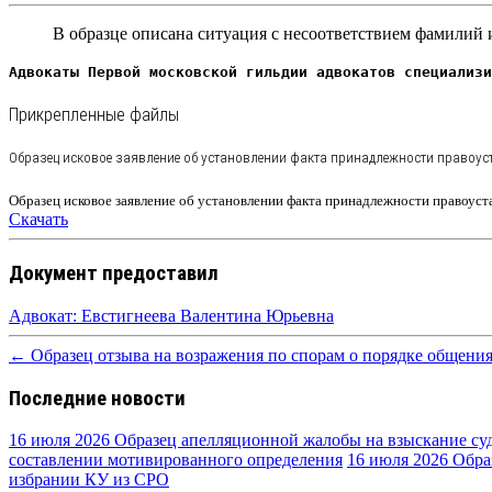
В образце описана ситуация с несоответствием фамилий и
Адвокаты Первой московской гильдии адвокатов специализи
Прикрепленные файлы
Образец исковое заявление об установлении факта принадлежности правоу
Образец исковое заявление об установлении факта принадлежности правоус
Скачать
Документ предоставил
Адвокат: Евстигнеева Валентина Юрьевна
← Образец отзыва на возражения по спорам о порядке общения
Последние новости
16 июля 2026
Образец апелляционной жалобы на взыскание су
составлении мотивированного определения
16 июля 2026
Обра
избрании КУ из СРО