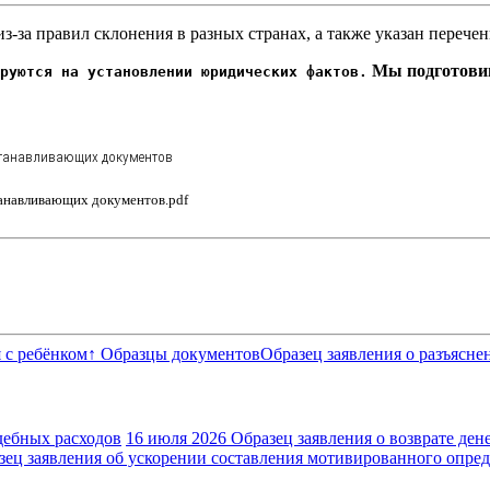
з-за правил склонения в разных странах, а также указан перечен
Мы подготовим
руются на установлении юридических фактов.
станавливающих документов
танавливающих документов.pdf
 с ребёнком
↑ Образцы документов
Образец заявления о разъясн
дебных расходов
16 июля 2026
Образец заявления о возврате дене
зец заявления об ускорении составления мотивированного опре