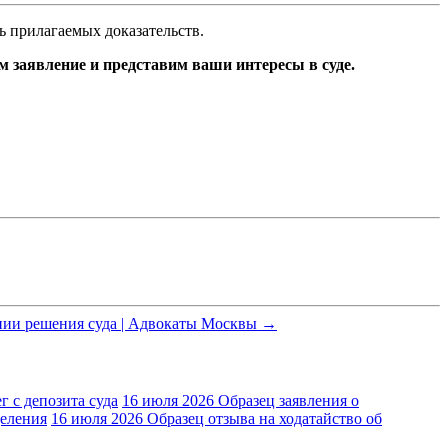
ь прилагаемых доказательств.
 заявление и представим ваши интересы в суде.
ении решения суда | Адвокаты Москвы →
г с депозита суда
16 июля 2026
Образец заявления о
деления
16 июля 2026
Образец отзыва на ходатайство об