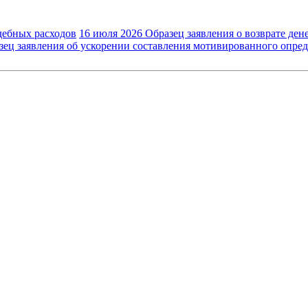
дебных расходов
16 июля 2026
Образец заявления о возврате дене
зец заявления об ускорении составления мотивированного опре