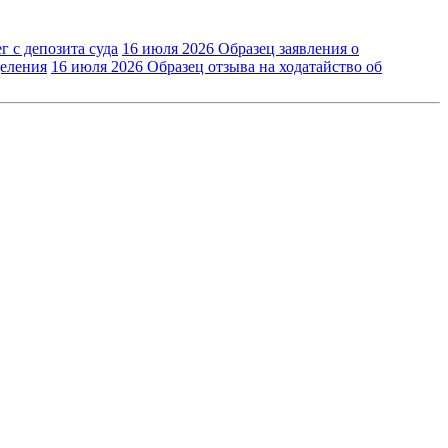
г с депозита суда
16 июля 2026
Образец заявления о
деления
16 июля 2026
Образец отзыва на ходатайство об