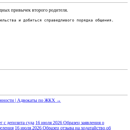
едных привычек второго родителя.
ельства и добиться справедливого порядка общения.
енности | Адвокаты по ЖКХ →
г с депозита суда
16 июля 2026
Образец заявления о
деления
16 июля 2026
Образец отзыва на ходатайство об