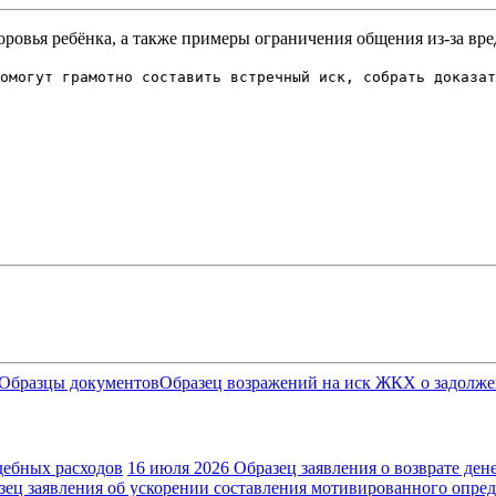
доровья ребёнка, а также примеры ограничения общения из-за вр
омогут грамотно составить встречный иск, собрать доказат
 Образцы документов
Образец возражений на иск ЖКХ о задолж
дебных расходов
16 июля 2026
Образец заявления о возврате дене
зец заявления об ускорении составления мотивированного опре