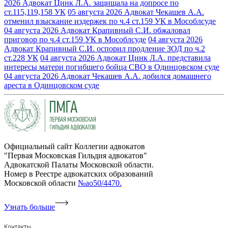
2026
Адвокат Цинк Л.А. защищала на допросе по
ст.115,119,158 УК
05 августа 2026
Адвокат Чекашев А.А.
отменил взыскание издержек по ч.4 ст.159 УК в Мособлсуде
04 августа 2026
Адвокат Крапивный С.И. обжаловал
приговор по ч.4 ст.159 УК в Мособлсуде
04 августа 2026
Адвокат Крапивный С.И. оспорил продление ЗОД по ч.2
ст.228 УК
04 августа 2026
Адвокат Цинк Л.А. представила
интересы матери погибшего бойца СВО в Одинцовском суде
04 августа 2026
Адвокат Чекашев А.А. добился домашнего
ареста в Одинцовском суде
Официальный сайт Коллегии адвокатов
"Первая Московская Гильдия адвокатов"
Адвокатской Палаты Московской области.
Номер в Реестре адвокатских образований
Московской области
№ао50/4470.
Узнать больше
Контакты