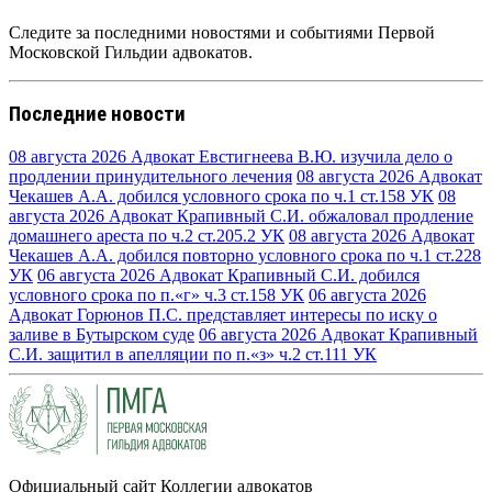
Следите за последними новостями и событиями Первой
Московской Гильдии адвокатов.
Последние новости
08 августа 2026
Адвокат Евстигнеева В.Ю. изучила дело о
продлении принудительного лечения
08 августа 2026
Адвокат
Чекашев А.А. добился условного срока по ч.1 ст.158 УК
08
августа 2026
Адвокат Крапивный С.И. обжаловал продление
домашнего ареста по ч.2 ст.205.2 УК
08 августа 2026
Адвокат
Чекашев А.А. добился повторно условного срока по ч.1 ст.228
УК
06 августа 2026
Адвокат Крапивный С.И. добился
условного срока по п.«г» ч.3 ст.158 УК
06 августа 2026
Адвокат Горюнов П.С. представляет интересы по иску о
заливе в Бутырском суде
06 августа 2026
Адвокат Крапивный
С.И. защитил в апелляции по п.«з» ч.2 ст.111 УК
Официальный сайт Коллегии адвокатов