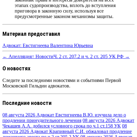
этапах судопроизводства, вплоть до вступления
приговора в законную силу, используя все
предусмотренные законом механизмы защиты.
Материал предоставил
Адвокат: Евстигнеева Валентина Юрьевна
← Апелляция
↑ Новости
Ч. 2 ст. 207.2 и ч. 2 ст. 205 УК РФ →
О новостях
Следите за последними новостями и событиями Первой
Московской Гильдии адвокатов.
Последние новости
08 августа 2026
Адвокат Евстигнеева В.Ю. изучила дело о
продлении принудительного лечения
08 августа 2026
Адвокат
Чекашев А.А. добился условного срока по ч.1 ст.158 УК
08
августа 2026
Адвокат Крапивный С.И. обжаловал продление
домашнего ареста по ч.2 ст.205.2 УК
08 августа 2026
Адвокат