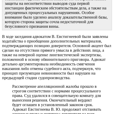
защиты на несоответствии выводов суда первой
инстанции фактическим обстоятельствам дела, а также на
допущенных процессуальных нарушениях. Особое
внимание было уделено анализу доказательственной базы,
которую сторона защиты сочла недостаточной для
безусловного признания вины.
В ходе заседания адвокатом В. Евстигнеевой были заявлены
ходатайства о приобщении дополнительных материалов,
подтверждающих позицию доверителя.
Основной акцент был
сделан на отсутствии прямого умысла в действиях лица, а
также на неверной оценке лингвистической экспертизы,
положенной в основу обвинительного приговора. Адвокат
детально аргументировала необходимость смягчения
наказания либо отмены судебного акта, подчеркнув, что
принцип презумпции невиновности был нарушен на
предыдущей стадии судопроизводства.
Рассмотрение апелляционной жалобы прошло в
строгом соответствии с нормами процессуального
права. Суд удалился в совещательную комнату для
вынесения решения. Окончательный вердикт
будет оглашен в установленный законом срок.
Адвокат Евстигнеева В. Ю. продолжит отстаивать
законные права и интересы доверителя на всех