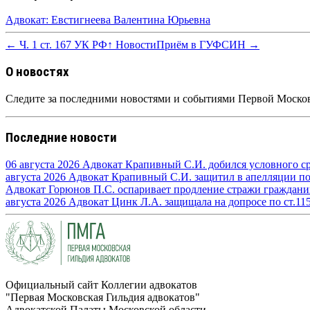
Адвокат: Евстигнеева Валентина Юрьевна
← Ч. 1 ст. 167 УК РФ
↑ Новости
Приём в ГУФСИН →
О новостях
Следите за последними новостями и событиями Первой Москов
Последние новости
06 августа 2026
Адвокат Крапивный С.И. добился условного сро
августа 2026
Адвокат Крапивный С.И. защитил в апелляции по п
Адвокат Горюнов П.С. оспаривает продление стражи граждан
августа 2026
Адвокат Цинк Л.А. защищала на допросе по ст.11
Официальный сайт Коллегии адвокатов
"Первая Московская Гильдия адвокатов"
Адвокатской Палаты Московской области.