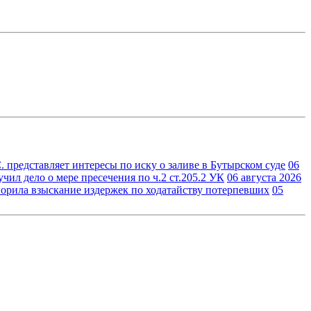
 представляет интересы по иску о заливе в Бутырском суде
06
ил дело о мере пресечения по ч.2 ст.205.2 УК
06 августа 2026
орила взыскание издержек по ходатайству потерпевших
05