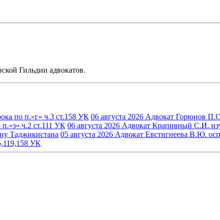
ской Гильдии адвокатов.
ка по п.«г» ч.3 ст.158 УК
06 августа 2026
Адвокат Горюнов П.С.
.«з» ч.2 ст.111 УК
06 августа 2026
Адвокат Крапивный С.И. изуч
ину Таджикистана
05 августа 2026
Адвокат Евстигнеева В.Ю. осп
5,119,158 УК