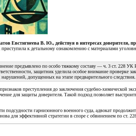
атов Евстигнеева В. Ю., действуя в интересах доверителя, 
 приступила к детальному ознакомлению с материалами уголовн
нение предъявлено по особо тяжкому составу — ч. 3 ст. 228 УК
тветственности, защитник уделила особое внимание проверке зак
х нарушений, допущенных на этапе предварительного следствия.
и признаков преступления до заключения судебно-химической эк
чение для защиты доверителя. Такой подход позволяет выстрои
 подсудности гарнизонного военного суда, адвокат продолжит а
нова для эффективной стратегии в споре с обвинением по ст. 2