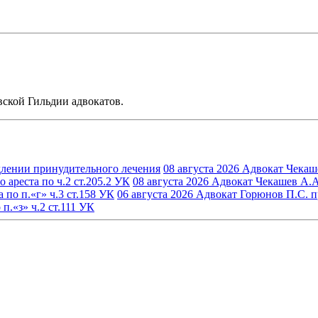
ской Гильдии адвокатов.
длении принудительного лечения
08 августа 2026
Адвокат Чекаше
ареста по ч.2 ст.205.2 УК
08 августа 2026
Адвокат Чекашев А.А.
по п.«г» ч.3 ст.158 УК
06 августа 2026
Адвокат Горюнов П.С. пр
.«з» ч.2 ст.111 УК