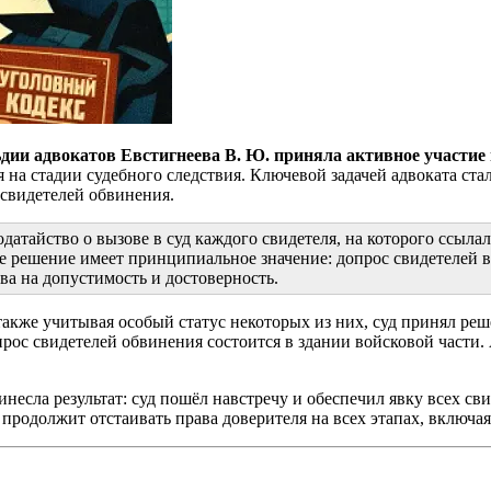
ьдии адвокатов Евстигнеева В. Ю. приняла активное участие 
 на стадии судебного следствия. Ключевой задачей адвоката ста
 свидетелей обвинения.
датайство о вызове в суд каждого свидетеля, на которого ссыла
 решение имеет принципиальное значение: допрос свидетелей в
ва на допустимость и достоверность.
также учитывая особый статус некоторых из них, суд принял реш
ос свидетелей обвинения состоится в здании войсковой части. 
несла результат: суд пошёл навстречу и обеспечил явку всех сви
 продолжит отстаивать права доверителя на всех этапах, включа