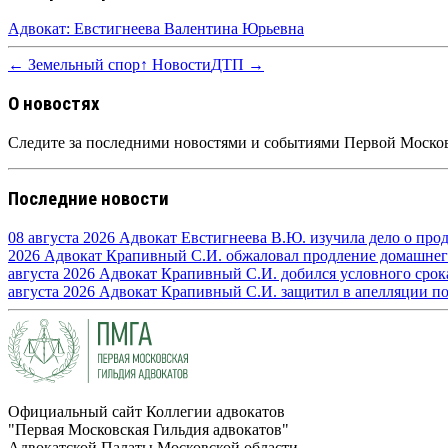
Адвокат: Евстигнеева Валентина Юрьевна
← Земельный спор
↑ Новости
ДТП →
О новостях
Следите за последними новостями и событиями Первой Москов
Последние новости
08 августа 2026
Адвокат Евстигнеева В.Ю. изучила дело о про
2026
Адвокат Крапивный С.И. обжаловал продление домашнего 
августа 2026
Адвокат Крапивный С.И. добился условного срока 
августа 2026
Адвокат Крапивный С.И. защитил в апелляции по п
Официальный сайт Коллегии адвокатов
"Первая Московская Гильдия адвокатов"
Адвокатской Палаты Московской области.