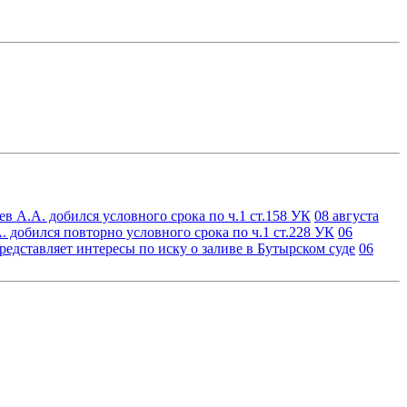
в А.А. добился условного срока по ч.1 ст.158 УК
08 августа
 добился повторно условного срока по ч.1 ст.228 УК
06
едставляет интересы по иску о заливе в Бутырском суде
06