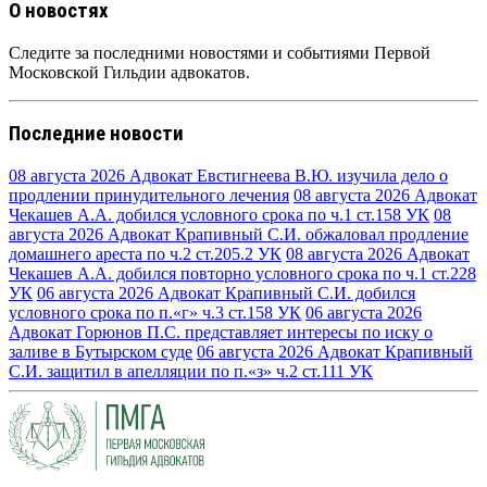
О новостях
Следите за последними новостями и событиями Первой
Московской Гильдии адвокатов.
Последние новости
08 августа 2026
Адвокат Евстигнеева В.Ю. изучила дело о
продлении принудительного лечения
08 августа 2026
Адвокат
Чекашев А.А. добился условного срока по ч.1 ст.158 УК
08
августа 2026
Адвокат Крапивный С.И. обжаловал продление
домашнего ареста по ч.2 ст.205.2 УК
08 августа 2026
Адвокат
Чекашев А.А. добился повторно условного срока по ч.1 ст.228
УК
06 августа 2026
Адвокат Крапивный С.И. добился
условного срока по п.«г» ч.3 ст.158 УК
06 августа 2026
Адвокат Горюнов П.С. представляет интересы по иску о
заливе в Бутырском суде
06 августа 2026
Адвокат Крапивный
С.И. защитил в апелляции по п.«з» ч.2 ст.111 УК