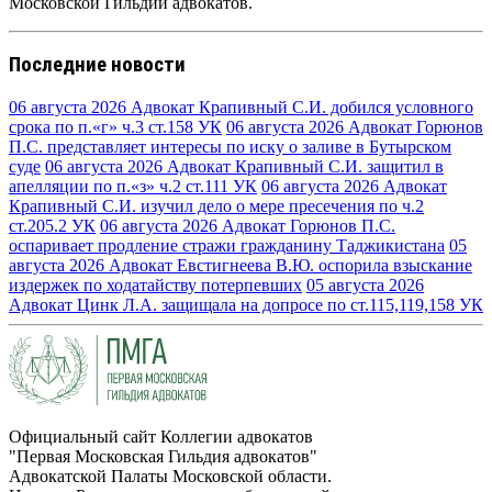
Московской Гильдии адвокатов.
Последние новости
06 августа 2026
Адвокат Крапивный С.И. добился условного
срока по п.«г» ч.3 ст.158 УК
06 августа 2026
Адвокат Горюнов
П.С. представляет интересы по иску о заливе в Бутырском
суде
06 августа 2026
Адвокат Крапивный С.И. защитил в
апелляции по п.«з» ч.2 ст.111 УК
06 августа 2026
Адвокат
Крапивный С.И. изучил дело о мере пресечения по ч.2
ст.205.2 УК
06 августа 2026
Адвокат Горюнов П.С.
оспаривает продление стражи гражданину Таджикистана
05
августа 2026
Адвокат Евстигнеева В.Ю. оспорила взыскание
издержек по ходатайству потерпевших
05 августа 2026
Адвокат Цинк Л.А. защищала на допросе по ст.115,119,158 УК
Официальный сайт Коллегии адвокатов
"Первая Московская Гильдия адвокатов"
Адвокатской Палаты Московской области.