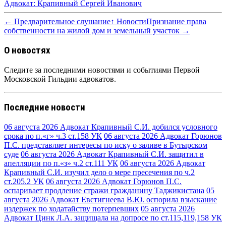
Адвокат: Крапивный Сергей Иванович
← Предварительное слушание
↑ Новости
Признание права
собственности на жилой дом и земельный участок →
О новостях
Следите за последними новостями и событиями Первой
Московской Гильдии адвокатов.
Последние новости
06 августа 2026
Адвокат Крапивный С.И. добился условного
срока по п.«г» ч.3 ст.158 УК
06 августа 2026
Адвокат Горюнов
П.С. представляет интересы по иску о заливе в Бутырском
суде
06 августа 2026
Адвокат Крапивный С.И. защитил в
апелляции по п.«з» ч.2 ст.111 УК
06 августа 2026
Адвокат
Крапивный С.И. изучил дело о мере пресечения по ч.2
ст.205.2 УК
06 августа 2026
Адвокат Горюнов П.С.
оспаривает продление стражи гражданину Таджикистана
05
августа 2026
Адвокат Евстигнеева В.Ю. оспорила взыскание
издержек по ходатайству потерпевших
05 августа 2026
Адвокат Цинк Л.А. защищала на допросе по ст.115,119,158 УК