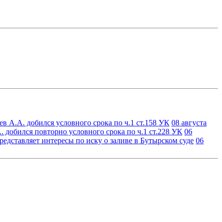
в А.А. добился условного срока по ч.1 ст.158 УК
08 августа
 добился повторно условного срока по ч.1 ст.228 УК
06
едставляет интересы по иску о заливе в Бутырском суде
06