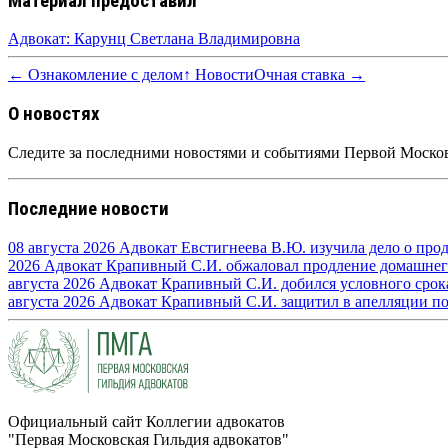
Материал предоставил
Адвокат: Карунц Светлана Владимировна
← Ознакомление с делом
↑ Новости
Очная ставка →
О новостях
Следите за последними новостями и событиями Первой Москов
Последние новости
08 августа 2026
Адвокат Евстигнеева В.Ю. изучила дело о про
2026
Адвокат Крапивный С.И. обжаловал продление домашнего 
августа 2026
Адвокат Крапивный С.И. добился условного срока 
августа 2026
Адвокат Крапивный С.И. защитил в апелляции по п
Официальный сайт Коллегии адвокатов
"Первая Московская Гильдия адвокатов"