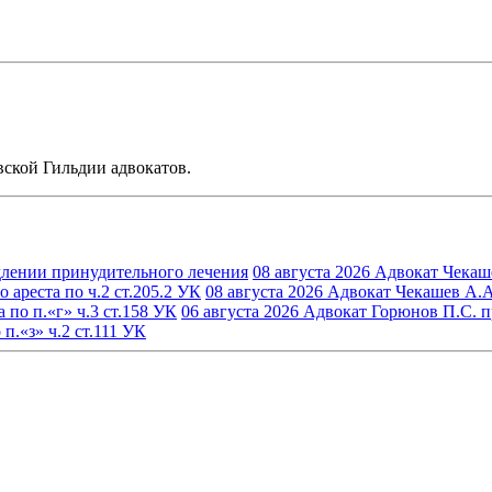
ской Гильдии адвокатов.
длении принудительного лечения
08 августа 2026
Адвокат Чекаше
ареста по ч.2 ст.205.2 УК
08 августа 2026
Адвокат Чекашев А.А.
по п.«г» ч.3 ст.158 УК
06 августа 2026
Адвокат Горюнов П.С. пр
.«з» ч.2 ст.111 УК