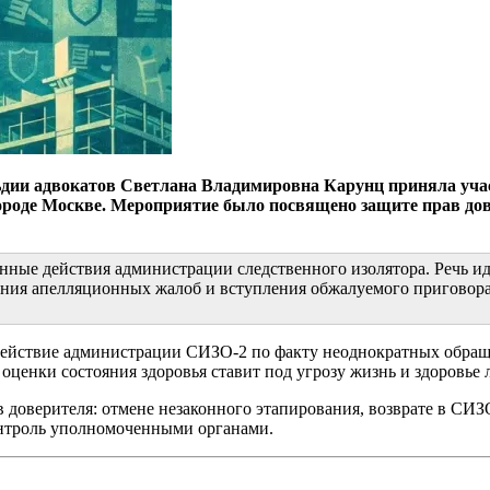
льдии адвокатов Светлана Владимировна Карунц приняла уча
городе Москве. Мероприятие было посвящено защите прав д
нные действия администрации следственного изолятора. Речь и
ния апелляционных жалоб и вступления обжалуемого приговора 
действие администрации СИЗО-2 по факту неоднократных обращ
ценки состояния здоровья ставит под угрозу жизнь и здоровье л
 доверителя: отмене незаконного этапирования, возврате в СИ
онтроль уполномоченными органами.