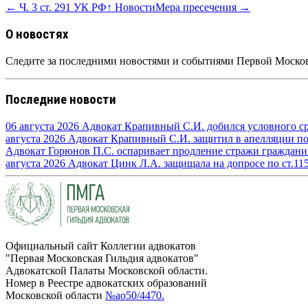
← Ч. 3 ст. 291 УК РФ
↑ Новости
Мера пресечения →
О новостях
Следите за последними новостями и событиями Первой Москов
Последние новости
06 августа 2026
Адвокат Крапивный С.И. добился условного сро
августа 2026
Адвокат Крапивный С.И. защитил в апелляции по п
Адвокат Горюнов П.С. оспаривает продление стражи граждан
августа 2026
Адвокат Цинк Л.А. защищала на допросе по ст.11
Официальный сайт Коллегии адвокатов
"Первая Московская Гильдия адвокатов"
Адвокатской Палаты Московской области.
Номер в Реестре адвокатских образований
Московской области
№ао50/4470.