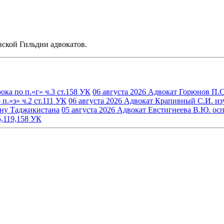
ской Гильдии адвокатов.
ка по п.«г» ч.3 ст.158 УК
06 августа 2026
Адвокат Горюнов П.С.
.«з» ч.2 ст.111 УК
06 августа 2026
Адвокат Крапивный С.И. изуч
ину Таджикистана
05 августа 2026
Адвокат Евстигнеева В.Ю. осп
5,119,158 УК