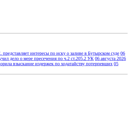
 представляет интересы по иску о заливе в Бутырском суде
06
ил дело о мере пресечения по ч.2 ст.205.2 УК
06 августа 2026
орила взыскание издержек по ходатайству потерпевших
05