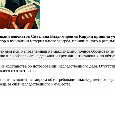
ильдии адвокатов Светлана Владимировна Карунц приняла уча
спор о взыскании материального ущерба, причиненного в резул
чненный иск, направленный на максимально полное обоснование
озволило обеспечить надлежащий круг лиц, отвечающих по обяза
е ходатайства об истребовании наследственного дела. Отсутств
ждого из ответчиков.
ности исполнения запроса об истребовании наследственного де
еда за счет наследственного имущества.