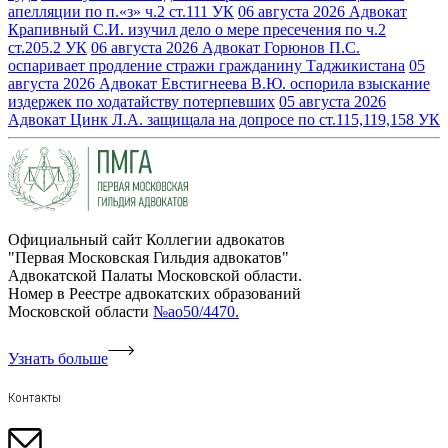
апелляции по п.«з» ч.2 ст.111 УК
06 августа 2026
Адвокат
Крапивный С.И. изучил дело о мере пресечения по ч.2
ст.205.2 УК
06 августа 2026
Адвокат Горюнов П.С.
оспаривает продление стражи гражданину Таджикистана
05
августа 2026
Адвокат Евстигнеева В.Ю. оспорила взыскание
издержек по ходатайству потерпевших
05 августа 2026
Адвокат Цинк Л.А. защищала на допросе по ст.115,119,158 УК
Официальный сайт Коллегии адвокатов
"Первая Московская Гильдия адвокатов"
Адвокатской Палаты Московской области.
Номер в Реестре адвокатских образований
Московской области
№ао50/4470.
Узнать больше
Контакты