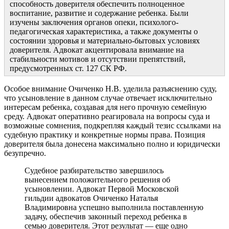
способность доверителя обеспечить полноценное
воспитание, развитие и содержание ребенка. Были
изучены заключения органов опеки, психолого-
педагогическая характеристика, а также документы о
состоянии здоровья и материально-бытовых условиях
доверителя. Адвокат акцентировала внимание на
стабильности мотивов и отсутствии препятствий,
предусмотренных ст. 127 СК РФ.
Особое внимание Очиченко Н.В. уделила разъяснению суду,
что усыновление в данном случае отвечает исключительно
интересам ребенка, создавая для него прочную семейную
среду. Адвокат оперативно реагировала на вопросы суда и
возможные сомнения, подкрепляя каждый тезис ссылками на
судебную практику и конкретные нормы права. Позиция
доверителя была донесена максимально полно и юридически
безупречно.
Судебное разбирательство завершилось
вынесением положительного решения об
усыновлении. Адвокат Первой Московской
гильдии адвокатов Очиченко Наталья
Владимировна успешно выполнила поставленную
задачу, обеспечив законный переход ребенка в
семью доверителя. Этот результат — еще одно