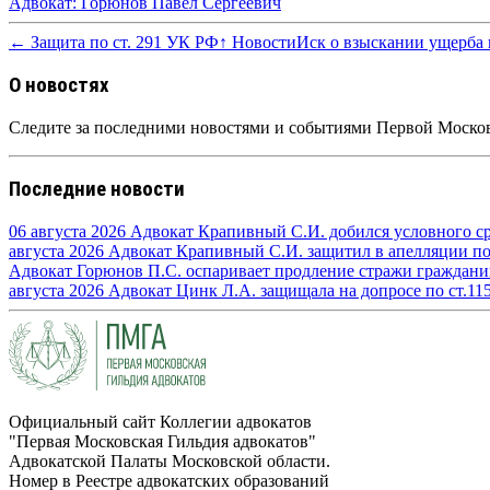
Адвокат: Горюнов Павел Сергеевич
← Защита по ст. 291 УК РФ
↑ Новости
Иск о взыскании ущерба 
О новостях
Следите за последними новостями и событиями Первой Москов
Последние новости
06 августа 2026
Адвокат Крапивный С.И. добился условного сро
августа 2026
Адвокат Крапивный С.И. защитил в апелляции по п
Адвокат Горюнов П.С. оспаривает продление стражи граждан
августа 2026
Адвокат Цинк Л.А. защищала на допросе по ст.11
Официальный сайт Коллегии адвокатов
"Первая Московская Гильдия адвокатов"
Адвокатской Палаты Московской области.
Номер в Реестре адвокатских образований