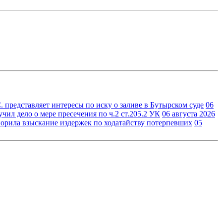
 представляет интересы по иску о заливе в Бутырском суде
06
ил дело о мере пресечения по ч.2 ст.205.2 УК
06 августа 2026
орила взыскание издержек по ходатайству потерпевших
05