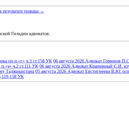
в результате пожара →
ской Гильдии адвокатов.
ка по п.«г» ч.3 ст.158 УК
06 августа 2026
Адвокат Горюнов П.С.
.«з» ч.2 ст.111 УК
06 августа 2026
Адвокат Крапивный С.И. изуч
ину Таджикистана
05 августа 2026
Адвокат Евстигнеева В.Ю. осп
5,119,158 УК