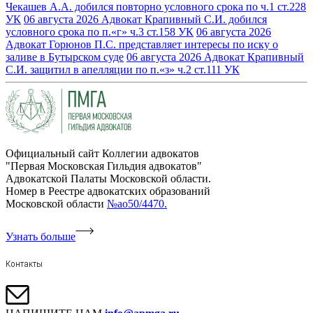
Чекашев А.А. добился повторно условного срока по ч.1 ст.228
УК
06 августа 2026
Адвокат Крапивный С.И. добился
условного срока по п.«г» ч.3 ст.158 УК
06 августа 2026
Адвокат Горюнов П.С. представляет интересы по иску о
заливе в Бутырском суде
06 августа 2026
Адвокат Крапивный
С.И. защитил в апелляции по п.«з» ч.2 ст.111 УК
Официальный сайт Коллегии адвокатов
"Первая Московская Гильдия адвокатов"
Адвокатской Палаты Московской области.
Номер в Реестре адвокатских образований
Московской области
№ао50/4470.
Узнать больше
Контакты