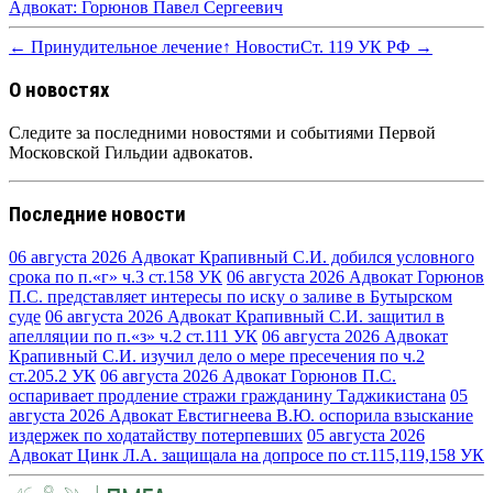
Адвокат: Горюнов Павел Сергеевич
← Принудительное лечение
↑ Новости
Ст. 119 УК РФ →
О новостях
Следите за последними новостями и событиями Первой
Московской Гильдии адвокатов.
Последние новости
06 августа 2026
Адвокат Крапивный С.И. добился условного
срока по п.«г» ч.3 ст.158 УК
06 августа 2026
Адвокат Горюнов
П.С. представляет интересы по иску о заливе в Бутырском
суде
06 августа 2026
Адвокат Крапивный С.И. защитил в
апелляции по п.«з» ч.2 ст.111 УК
06 августа 2026
Адвокат
Крапивный С.И. изучил дело о мере пресечения по ч.2
ст.205.2 УК
06 августа 2026
Адвокат Горюнов П.С.
оспаривает продление стражи гражданину Таджикистана
05
августа 2026
Адвокат Евстигнеева В.Ю. оспорила взыскание
издержек по ходатайству потерпевших
05 августа 2026
Адвокат Цинк Л.А. защищала на допросе по ст.115,119,158 УК