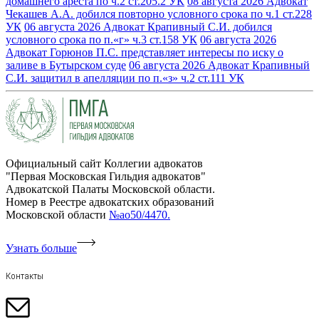
домашнего ареста по ч.2 ст.205.2 УК
08 августа 2026
Адвокат
Чекашев А.А. добился повторно условного срока по ч.1 ст.228
УК
06 августа 2026
Адвокат Крапивный С.И. добился
условного срока по п.«г» ч.3 ст.158 УК
06 августа 2026
Адвокат Горюнов П.С. представляет интересы по иску о
заливе в Бутырском суде
06 августа 2026
Адвокат Крапивный
С.И. защитил в апелляции по п.«з» ч.2 ст.111 УК
Официальный сайт Коллегии адвокатов
"Первая Московская Гильдия адвокатов"
Адвокатской Палаты Московской области.
Номер в Реестре адвокатских образований
Московской области
№ао50/4470.
Узнать больше
Контакты