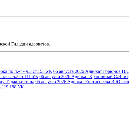
ской Гильдии адвокатов.
ка по п.«г» ч.3 ст.158 УК
06 августа 2026
Адвокат Горюнов П.С.
.«з» ч.2 ст.111 УК
06 августа 2026
Адвокат Крапивный С.И. изуч
ину Таджикистана
05 августа 2026
Адвокат Евстигнеева В.Ю. осп
5,119,158 УК