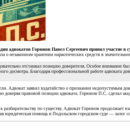
ии адвокатов Горюнов Павел Сергеевич принял участие в су
ла о незаконном хранении наркотических средств в значительном
овательно отстаивал позицию доверителя. Особое внимание бы
ного досмотра. Благодаря профессиональной работе адвоката дов
ли. Адвокат заявил ходатайство о признании недопустимым док
ью доверяя правовой позиции адвоката. Горюнов П.С. сделал ак
к разбирательству по существу. Адвокат Горюнов продолжает в
ая юридическая помощь в Подольском городском суде — залог со