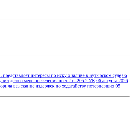
 представляет интересы по иску о заливе в Бутырском суде
06
ил дело о мере пресечения по ч.2 ст.205.2 УК
06 августа 2026
орила взыскание издержек по ходатайству потерпевших
05