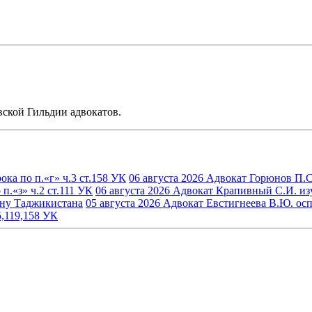
ской Гильдии адвокатов.
ка по п.«г» ч.3 ст.158 УК
06 августа 2026
Адвокат Горюнов П.С.
.«з» ч.2 ст.111 УК
06 августа 2026
Адвокат Крапивный С.И. изуч
ину Таджикистана
05 августа 2026
Адвокат Евстигнеева В.Ю. осп
5,119,158 УК