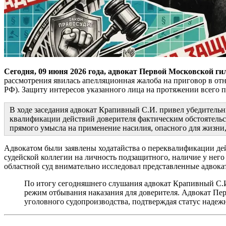
Сегодня, 09 июня 2026 года, адвокат Первой Московской ги
рассмотрения явилась апелляционная жалоба на приговор в от
РФ). Защиту интересов указанного лица на протяжении всего 
В ходе заседания адвокат Крапивный С.И. привел убедительн
квалификации действий доверителя фактическим обстоятельст
прямого умысла на применение насилия, опасного для жизни
Адвокатом были заявлены ходатайства о переквалификации де
судейской коллегии на личность подзащитного, наличие у него
областной суд внимательно исследовал представленные адвока
По итогу сегодняшнего слушания адвокат Крапивный С.И
режим отбывания наказания для доверителя. Адвокат Пер
уголовного судопроизводства, подтверждая статус надеж