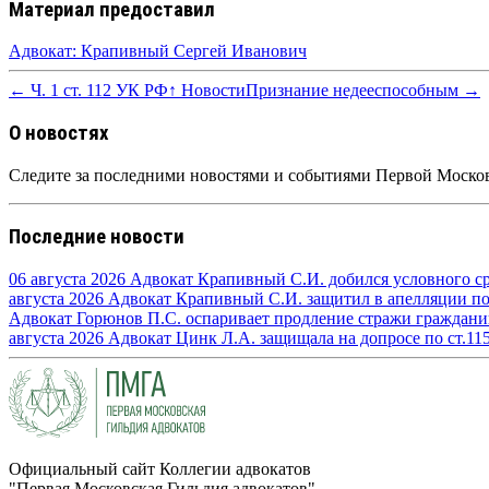
Материал предоставил
Адвокат: Крапивный Сергей Иванович
← Ч. 1 ст. 112 УК РФ
↑ Новости
Признание недееспособным →
О новостях
Следите за последними новостями и событиями Первой Москов
Последние новости
06 августа 2026
Адвокат Крапивный С.И. добился условного сро
августа 2026
Адвокат Крапивный С.И. защитил в апелляции по п
Адвокат Горюнов П.С. оспаривает продление стражи граждан
августа 2026
Адвокат Цинк Л.А. защищала на допросе по ст.11
Официальный сайт Коллегии адвокатов
"Первая Московская Гильдия адвокатов"