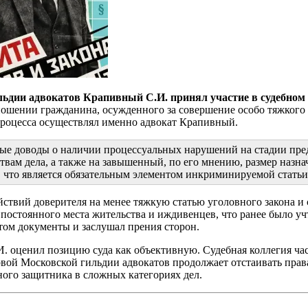
льдии адвокатов Крапивный С.И. принял участие в судебном 
ношении гражданина, осужденного за совершение особо тяжкого 
процесса осуществлял именно адвокат Крапивный.
ые доводы о наличии процессуальных нарушений на стадии пред
вам дела, а также на завышенный, по его мнению, размер назна
, что является обязательным элементом инкриминируемой статьи
йствий доверителя на менее тяжкую статью уголовного закона и
 постоянного места жительства и иждивенцев, что ранее было у
том документы и заслушал прения сторон.
. оценил позицию суда как объективную. Судебная коллегия ча
вой Московской гильдии адвокатов продолжает отстаивать права
ного защитника в сложных категориях дел.