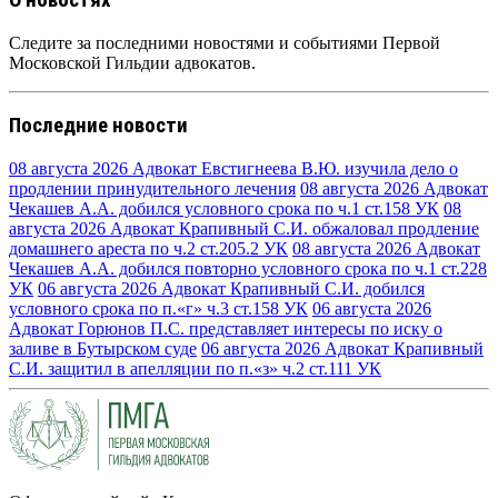
Следите за последними новостями и событиями Первой
Московской Гильдии адвокатов.
Последние новости
08 августа 2026
Адвокат Евстигнеева В.Ю. изучила дело о
продлении принудительного лечения
08 августа 2026
Адвокат
Чекашев А.А. добился условного срока по ч.1 ст.158 УК
08
августа 2026
Адвокат Крапивный С.И. обжаловал продление
домашнего ареста по ч.2 ст.205.2 УК
08 августа 2026
Адвокат
Чекашев А.А. добился повторно условного срока по ч.1 ст.228
УК
06 августа 2026
Адвокат Крапивный С.И. добился
условного срока по п.«г» ч.3 ст.158 УК
06 августа 2026
Адвокат Горюнов П.С. представляет интересы по иску о
заливе в Бутырском суде
06 августа 2026
Адвокат Крапивный
С.И. защитил в апелляции по п.«з» ч.2 ст.111 УК