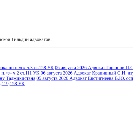
ской Гильдии адвокатов.
ка по п.«г» ч.3 ст.158 УК
06 августа 2026
Адвокат Горюнов П.С.
.«з» ч.2 ст.111 УК
06 августа 2026
Адвокат Крапивный С.И. изуч
ину Таджикистана
05 августа 2026
Адвокат Евстигнеева В.Ю. осп
5,119,158 УК