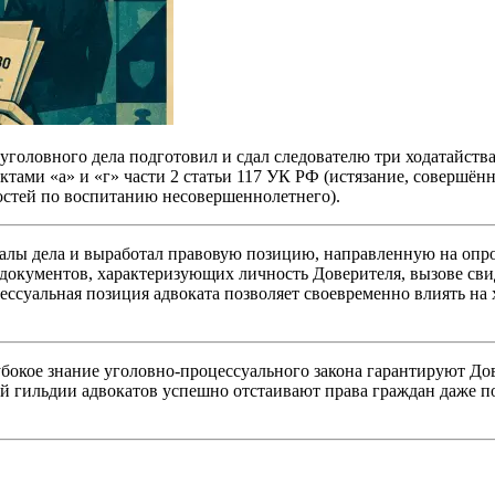
 уголовного дела подготовил и сдал следователю три ходатайств
тами «а» и «г» части 2 статьи 117 УК РФ (истязание, совершё
остей по воспитанию несовершеннолетнего).
иалы дела и выработал правовую позицию, направленную на оп
документов, характеризующих личность Доверителя, вызове св
ссуальная позиция адвоката позволяет своевременно влиять на 
убокое знание уголовно-процессуального закона гарантируют Д
 гильдии адвокатов успешно отстаивают права граждан даже п