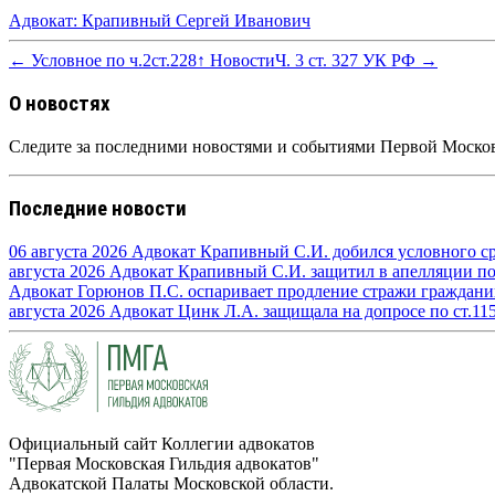
Адвокат: Крапивный Сергей Иванович
← Условное по ч.2ст.228
↑ Новости
Ч. 3 ст. 327 УК РФ →
О новостях
Следите за последними новостями и событиями Первой Москов
Последние новости
06 августа 2026
Адвокат Крапивный С.И. добился условного сро
августа 2026
Адвокат Крапивный С.И. защитил в апелляции по п
Адвокат Горюнов П.С. оспаривает продление стражи граждан
августа 2026
Адвокат Цинк Л.А. защищала на допросе по ст.11
Официальный сайт Коллегии адвокатов
"Первая Московская Гильдия адвокатов"
Адвокатской Палаты Московской области.