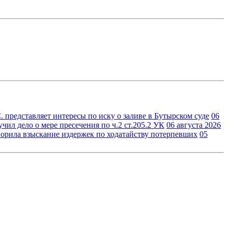
 представляет интересы по иску о заливе в Бутырском суде
06
ил дело о мере пресечения по ч.2 ст.205.2 УК
06 августа 2026
орила взыскание издержек по ходатайству потерпевших
05