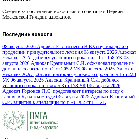
Следите за последними новостями и событиями Первой
Московской Гильдии адвокатов.
Последние новости
08 августа 2026
Адвокат Евстигнеева В.Ю. изучила дело о
продлении принудительного лечения
08 августа 2026
Адвокат
Чекашев А.А. добился условного срока по ч.1 ст.158 УК
08
августа 2026
Адвокат Крапивный С.И. обжаловал продление
домашнего ареста по ч.2 ст.205.2 УК
08 августа 2026
Адвокат
Чекашев А.А. добился повторно условного срока по ч.1 ст.228
УК
06 августа 2026
Адвокат Крапивный С.И. добился
условного срока по п.«г» ч.3 ст.158 УК
06 августа 2026
Адвокат Горюнов П.С. представляет интересы по иску о
заливе в Бутырском суде
06 августа 2026
Адвокат Крапивный
С.И. защитил в апелляции по п.«з» ч.2 ст.111 УК