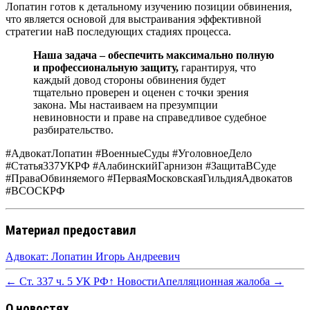
Лопатин готов к детальному изучению позиции обвинения,
что является основой для выстраивания эффективной
стратегии наВ последующих стадиях процесса.
Наша задача – обеспечить максимально полную
и профессиональную защиту,
гарантируя, что
каждый довод стороны обвинения будет
тщательно проверен и оценен с точки зрения
закона. Мы настаиваем на презумпции
невиновности и праве на справедливое судебное
разбирательство.
#АдвокатЛопатин #ВоенныеСуды #УголовноеДело
#Статья337УКРФ #АлабинскийГарнизон #ЗащитаВСуде
#ПраваОбвиняемого #ПерваяМосковскаяГильдияАдвокатов
#ВСОСКРФ
Материал предоставил
Адвокат: Лопатин Игорь Андреевич
← Ст. 337 ч. 5 УК РФ
↑ Новости
Апелляционная жалоба →
О новостях