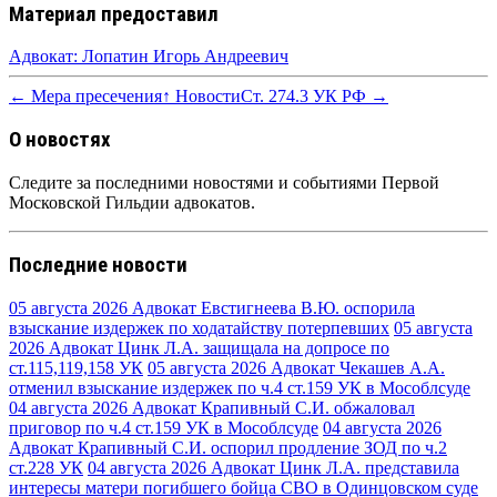
Материал предоставил
Адвокат: Лопатин Игорь Андреевич
← Мера пресечения
↑ Новости
Ст. 274.3 УК РФ →
О новостях
Следите за последними новостями и событиями Первой
Московской Гильдии адвокатов.
Последние новости
05 августа 2026
Адвокат Евстигнеева В.Ю. оспорила
взыскание издержек по ходатайству потерпевших
05 августа
2026
Адвокат Цинк Л.А. защищала на допросе по
ст.115,119,158 УК
05 августа 2026
Адвокат Чекашев А.А.
отменил взыскание издержек по ч.4 ст.159 УК в Мособлсуде
04 августа 2026
Адвокат Крапивный С.И. обжаловал
приговор по ч.4 ст.159 УК в Мособлсуде
04 августа 2026
Адвокат Крапивный С.И. оспорил продление ЗОД по ч.2
ст.228 УК
04 августа 2026
Адвокат Цинк Л.А. представила
интересы матери погибшего бойца СВО в Одинцовском суде