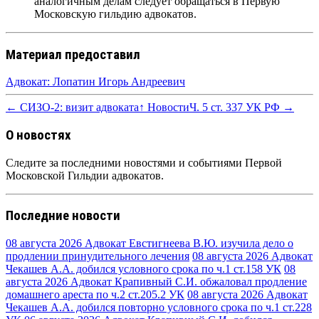
аналогичным делам следует обращаться в Первую
Московскую гильдию адвокатов.
Материал предоставил
Адвокат: Лопатин Игорь Андреевич
← СИЗО-2: визит адвоката
↑ Новости
Ч. 5 ст. 337 УК РФ →
О новостях
Следите за последними новостями и событиями Первой
Московской Гильдии адвокатов.
Последние новости
08 августа 2026
Адвокат Евстигнеева В.Ю. изучила дело о
продлении принудительного лечения
08 августа 2026
Адвокат
Чекашев А.А. добился условного срока по ч.1 ст.158 УК
08
августа 2026
Адвокат Крапивный С.И. обжаловал продление
домашнего ареста по ч.2 ст.205.2 УК
08 августа 2026
Адвокат
Чекашев А.А. добился повторно условного срока по ч.1 ст.228