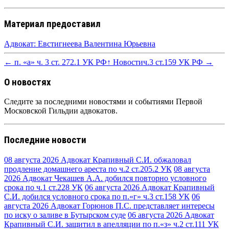
Материал предоставил
Адвокат: Евстигнеева Валентина Юрьевна
← п. «а» ч. 3 ст. 272.1 УК РФ
↑ Новости
ч.3 ст.159 УК РФ →
О новостях
Следите за последними новостями и событиями Первой
Московской Гильдии адвокатов.
Последние новости
08 августа 2026
Адвокат Крапивный С.И. обжаловал
продление домашнего ареста по ч.2 ст.205.2 УК
08 августа
2026
Адвокат Чекашев А.А. добился повторно условного
срока по ч.1 ст.228 УК
06 августа 2026
Адвокат Крапивный
С.И. добился условного срока по п.«г» ч.3 ст.158 УК
06
августа 2026
Адвокат Горюнов П.С. представляет интересы
по иску о заливе в Бутырском суде
06 августа 2026
Адвокат
Крапивный С.И. защитил в апелляции по п.«з» ч.2 ст.111 УК