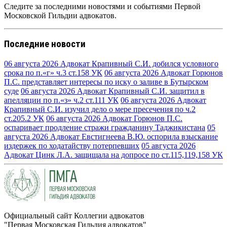
Следите за последними новостями и событиями Первой
Московской Гильдии адвокатов.
Последние новости
06 августа 2026
Адвокат Крапивный С.И. добился условного
срока по п.«г» ч.3 ст.158 УК
06 августа 2026
Адвокат Горюнов
П.С. представляет интересы по иску о заливе в Бутырском
суде
06 августа 2026
Адвокат Крапивный С.И. защитил в
апелляции по п.«з» ч.2 ст.111 УК
06 августа 2026
Адвокат
Крапивный С.И. изучил дело о мере пресечения по ч.2
ст.205.2 УК
06 августа 2026
Адвокат Горюнов П.С.
оспаривает продление стражи гражданину Таджикистана
05
августа 2026
Адвокат Евстигнеева В.Ю. оспорила взыскание
издержек по ходатайству потерпевших
05 августа 2026
Адвокат Цинк Л.А. защищала на допросе по ст.115,119,158 УК
Официальный сайт Коллегии адвокатов
"Первая Московская Гильдия адвокатов"