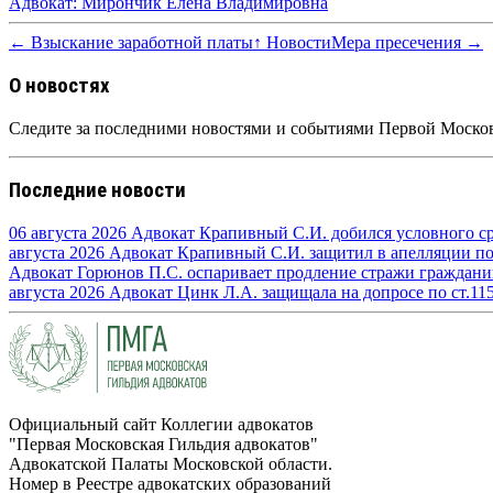
Адвокат: Мирончик Елена Владимировна
← Взыскание заработной платы
↑ Новости
Мера пресечения →
О новостях
Следите за последними новостями и событиями Первой Москов
Последние новости
06 августа 2026
Адвокат Крапивный С.И. добился условного сро
августа 2026
Адвокат Крапивный С.И. защитил в апелляции по п
Адвокат Горюнов П.С. оспаривает продление стражи граждан
августа 2026
Адвокат Цинк Л.А. защищала на допросе по ст.11
Официальный сайт Коллегии адвокатов
"Первая Московская Гильдия адвокатов"
Адвокатской Палаты Московской области.
Номер в Реестре адвокатских образований