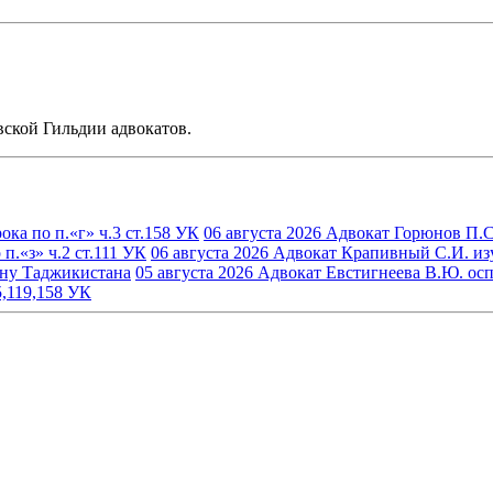
ской Гильдии адвокатов.
ка по п.«г» ч.3 ст.158 УК
06 августа 2026
Адвокат Горюнов П.С.
.«з» ч.2 ст.111 УК
06 августа 2026
Адвокат Крапивный С.И. изуч
ину Таджикистана
05 августа 2026
Адвокат Евстигнеева В.Ю. осп
5,119,158 УК