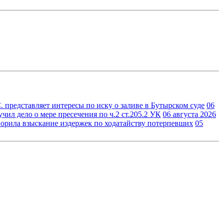
 представляет интересы по иску о заливе в Бутырском суде
06
ил дело о мере пресечения по ч.2 ст.205.2 УК
06 августа 2026
орила взыскание издержек по ходатайству потерпевших
05