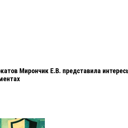
катов Мирончик Е.В. представила интере
иментах