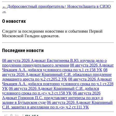
← Добросовестный приобретатель
↑ Новости
Защита в СИЗО
→
О новостях
Следите за последними новостями и событиями Первой
Московской Гильдии адвокатов.
Последние новости
08 августа 2026
Адвокат Евстигнеева В.Ю. изучила дело о
продлении принудительного лечения
08 августа 2026
Адвокат
Чекашев А.А. добился условного срока по ч.1 ст.158 УК
08
августа 2026
Адвокат Крапивный С.И. обжаловал продление
домашнего ареста по ч.2 ст.205.2 УК
08 августа 2026
Адвокат
Чекашев А.А. добился повторно условного срока по ч.1 ст.228
УК
06 августа 2026
Адвокат Крапивный С.И. добился
условного срока по п.«г» ч.3 ст.158 УК
06 августа 2026
Адвокат Горюнов П.С. представляет интересы по иску о
заливе в Бутырском суде
06 августа 2026
Адвокат Крапивный
С.И. защитил в апелляции по п.«з» ч.2 ст.111 УК