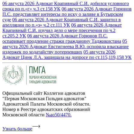
06 августа 2026
Адвокат Крапивный С.И. добился условного
срока по п.«г» ч.3 ст.158 УК
06 августа 2026
Адвокат Горюнов
П.С. представляет интересы по иску о заливе в Бутырском
суде
06 августа 2026
Адвокат Крапивный С.И. защитил в
апелляции по п.«з» ч.2 ст.111 УК
06 августа 2026
Адвокат
Крапивный С.И. изучил дело о мере пресечения по ч.2
ст.205.2 УК
06 августа 2026
Адвокат Горюнов П.С.
оспаривает продление стражи гражданину Таджикистана
05
августа 2026
Адвокат Евстигнеева В.Ю. оспорила взыскание
издержек по ходатайству потерпевших
05 августа 2026
Адвокат Цинк Л.А. защищала на допросе по ст.115,119,158 УК
Официальный сайт Коллегии адвокатов
"Первая Московская Гильдия адвокатов"
Адвокатской Палаты Московской области.
Номер в Реестре адвокатских образований
Московской области
№ао50/4470.
Узнать больше