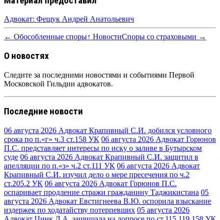
Материал предоставил
Адвокат: Фещук Андрей Анатольевич
← Обособленные споры
↑ Новости
Споры со страховыми →
О новостях
Следите за последними новостями и событиями Первой
Московской Гильдии адвокатов.
Последние новости
06 августа 2026
Адвокат Крапивный С.И. добился условного
срока по п.«г» ч.3 ст.158 УК
06 августа 2026
Адвокат Горюнов
П.С. представляет интересы по иску о заливе в Бутырском
суде
06 августа 2026
Адвокат Крапивный С.И. защитил в
апелляции по п.«з» ч.2 ст.111 УК
06 августа 2026
Адвокат
Крапивный С.И. изучил дело о мере пресечения по ч.2
ст.205.2 УК
06 августа 2026
Адвокат Горюнов П.С.
оспаривает продление стражи гражданину Таджикистана
05
августа 2026
Адвокат Евстигнеева В.Ю. оспорила взыскание
издержек по ходатайству потерпевших
05 августа 2026
Адвокат Цинк Л.А. защищала на допросе по ст.115,119,158 УК