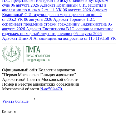
П.С. представляет интересы по иску о заливе в Бутырском
суде
06 августа 2026
Адвокат Крапивный С.И. защитил в
апелляции по п.«з» ч.2 ст.111 УК
06 августа 2026
Адвокат
Крапивный С.И. изучил дело о мере пресечения по ч.2
ст.205.2 УК
06 августа 2026
Адвокат Горюнов П.С.
оспаривает продление стражи гражданину Таджикистана
05
августа 2026
Адвокат Евстигнеева В.Ю. оспорила взыскание
издержек по ходатайству потерпевших
05 августа 2026
Адвокат Цинк Л.А. защищала на допросе по ст.115,119,158 УК
Официальный сайт Коллегии адвокатов
"Первая Московская Гильдия адвокатов"
Адвокатской Палаты Московской области.
Номер в Реестре адвокатских образований
Московской области
№ао50/4470.
Узнать больше
Контакты