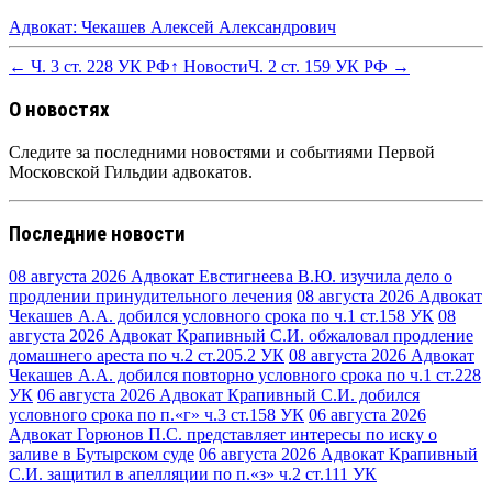
Адвокат: Чекашев Алексей Александрович
← Ч. 3 ст. 228 УК РФ
↑ Новости
Ч. 2 ст. 159 УК РФ →
О новостях
Следите за последними новостями и событиями Первой
Московской Гильдии адвокатов.
Последние новости
08 августа 2026
Адвокат Евстигнеева В.Ю. изучила дело о
продлении принудительного лечения
08 августа 2026
Адвокат
Чекашев А.А. добился условного срока по ч.1 ст.158 УК
08
августа 2026
Адвокат Крапивный С.И. обжаловал продление
домашнего ареста по ч.2 ст.205.2 УК
08 августа 2026
Адвокат
Чекашев А.А. добился повторно условного срока по ч.1 ст.228
УК
06 августа 2026
Адвокат Крапивный С.И. добился
условного срока по п.«г» ч.3 ст.158 УК
06 августа 2026
Адвокат Горюнов П.С. представляет интересы по иску о
заливе в Бутырском суде
06 августа 2026
Адвокат Крапивный
С.И. защитил в апелляции по п.«з» ч.2 ст.111 УК