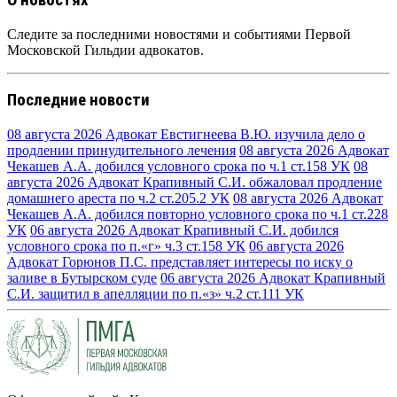
Следите за последними новостями и событиями Первой
Московской Гильдии адвокатов.
Последние новости
08 августа 2026
Адвокат Евстигнеева В.Ю. изучила дело о
продлении принудительного лечения
08 августа 2026
Адвокат
Чекашев А.А. добился условного срока по ч.1 ст.158 УК
08
августа 2026
Адвокат Крапивный С.И. обжаловал продление
домашнего ареста по ч.2 ст.205.2 УК
08 августа 2026
Адвокат
Чекашев А.А. добился повторно условного срока по ч.1 ст.228
УК
06 августа 2026
Адвокат Крапивный С.И. добился
условного срока по п.«г» ч.3 ст.158 УК
06 августа 2026
Адвокат Горюнов П.С. представляет интересы по иску о
заливе в Бутырском суде
06 августа 2026
Адвокат Крапивный
С.И. защитил в апелляции по п.«з» ч.2 ст.111 УК