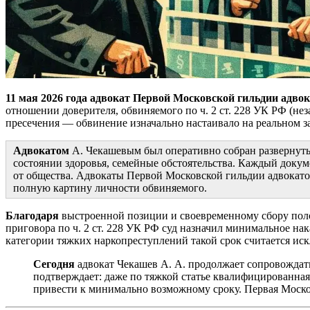
11 мая 2026 года
адвокат Первой Московской гильдии адвок
отношении доверителя, обвиняемого по ч. 2 ст. 228 УК РФ (нез
пресечения — обвинение изначально настаивало на реальном з
Адвокатом
А. Чекашевым был оперативно собран развернуты
состоянии здоровья, семейные обстоятельства. Каждый докум
от общества. Адвокаты Первой Московской гильдии адвокатов
полную картину личности обвиняемого.
Благодаря
выстроенной позиции и своевременному сбору полож
приговора по ч. 2 ст. 228 УК РФ суд назначил минимальное н
категории тяжких наркопреступлений такой срок считается ис
Сегодня
адвокат Чекашев А. А. продолжает сопровождать
подтверждает: даже по тяжкой статье квалифицированная
привести к минимально возможному сроку. Первая Москов