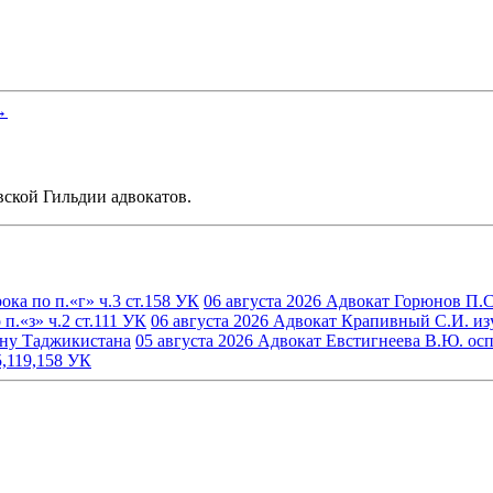
→
ской Гильдии адвокатов.
ка по п.«г» ч.3 ст.158 УК
06 августа 2026
Адвокат Горюнов П.С.
.«з» ч.2 ст.111 УК
06 августа 2026
Адвокат Крапивный С.И. изуч
ину Таджикистана
05 августа 2026
Адвокат Евстигнеева В.Ю. осп
5,119,158 УК