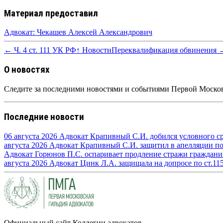
Материал предоставил
Адвокат: Чекашев Алексей Александрович
← Ч. 4 ст. 111 УК РФ
↑ Новости
Переквалификация обвинения 
О новостях
Следите за последними новостями и событиями Первой Москов
Последние новости
06 августа 2026
Адвокат Крапивный С.И. добился условного сро
августа 2026
Адвокат Крапивный С.И. защитил в апелляции по п
Адвокат Горюнов П.С. оспаривает продление стражи граждан
августа 2026
Адвокат Цинк Л.А. защищала на допросе по ст.11
Официальный сайт Коллегии адвокатов