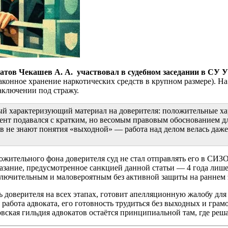
атов Чекашев А. А. участвовал в судебном заседании в СУ
аконное хранение наркотических средств в крупном размере). На
аключении под стражу.
й характеризующий материал на доверителя: положительные хар
ент подавался с кратким, но весомым правовым обоснованием дл
 не знают понятия «выходной» — работа над делом велась даже 
ительного фона доверителя суд не стал отправлять его в СИЗО
аказание, предусмотренное санкцией данной статьи — 4 года ли
ключительным и маловероятным без активной защиты на раннем 
 доверителя на всех этапах, готовит апелляционную жалобу для
 работа адвоката, его готовность трудиться без выходных и гр
ская гильдия адвокатов остаётся принципиальной там, где решае