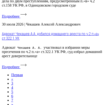
дела по двум преступлениям, предусмотренным п.«в» ч.2
ст.158 УК РФ, в Одинцовском городском суде
Подробнее
30 июля 2026
|
Чекашев Алексей Александрович
Адвокат Чекашев А.А. добился домашнего ареста по ч.2 п.«а»
ст.322.1 УК
Адвокат
участвовал в избрании меры
Чекашев А. А.
пресечения по ч.2 п.«а» ст.322.1 УК РФ, суд избрал домашний
арест доверительнице
Подробнее
Первая
«
3
4
5
6
7
»