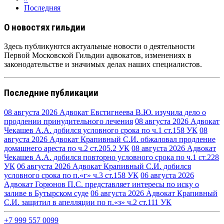
Последняя
О новостях гильдии
Здесь публикуются актуальные новости о деятельности
Первой Московской Гильдии адвокатов, изменениях в
законодательстве и значимых делах наших специалистов.
Последние публикации
08 августа 2026
Адвокат Евстигнеева В.Ю. изучила дело о
продлении принудительного лечения
08 августа 2026
Адвокат
Чекашев А.А. добился условного срока по ч.1 ст.158 УК
08
августа 2026
Адвокат Крапивный С.И. обжаловал продление
домашнего ареста по ч.2 ст.205.2 УК
08 августа 2026
Адвокат
Чекашев А.А. добился повторно условного срока по ч.1 ст.228
УК
06 августа 2026
Адвокат Крапивный С.И. добился
условного срока по п.«г» ч.3 ст.158 УК
06 августа 2026
Адвокат Горюнов П.С. представляет интересы по иску о
заливе в Бутырском суде
06 августа 2026
Адвокат Крапивный
С.И. защитил в апелляции по п.«з» ч.2 ст.111 УК
+7 999 557 0099