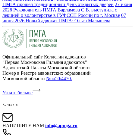
ПМГА прошел традиционный День открытых дверей
27 июня
2026
Руководитель ПМГА Варламова С.В. выступила с
лекцией о волонтерстве в ГУФССП России по г. Москве
07
июня 2026
Новый адвокат ПМГА: Ольга Малышева
Официальный сайт Коллегии адвокатов
"Первая Московская Гильдия адвокатов"
Адвокатской Палаты Московской области.
Номер в Реестре адвокатских образований
Московской области
№ао50/4470.
Узнать больше
Контакты
НАПИШИТЕ НАМ
info@apmga.ru