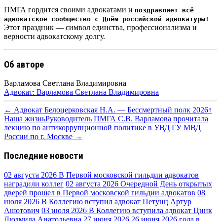
ПМГА гордится своими адвокатами и
поздравляет всё
адвокатское сообщество с Днём российской адвокатуры!
Этот праздник — символ единства, профессионализма и
верности адвокатскому долгу.
Об авторе
Варламова Светлана Владимировна
Адвокат: Варламова Светлана Владимировна
← Адвокат Белоцерковская Н.А. — Бессмертный полк 2026
↑
Наша жизнь
Руководитель ПМГА С.В. Варламова прочитала
лекцию по антикоррупционной политике в УВД ГУ МВД
России по г. Москве →
Последние новости
02 августа 2026
В Первой московской гильдии адвокатов
наградили коллег
02 августа 2026
Очередной День открытых
дверей прошел в Первой московской гильдии адвокатов
08
июля 2026
В Коллегию вступил адвокат Петунц Артур
Ашотович
03 июля 2026
В Коллегию вступила адвокат Цинк
Людмила Анатольевна
27 июня 2026
26 июня 2026 года в