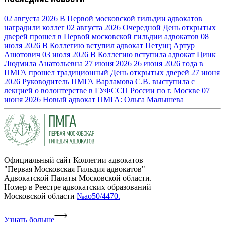
02 августа 2026
В Первой московской гильдии адвокатов
наградили коллег
02 августа 2026
Очередной День открытых
дверей прошел в Первой московской гильдии адвокатов
08
июля 2026
В Коллегию вступил адвокат Петунц Артур
Ашотович
03 июля 2026
В Коллегию вступила адвокат Цинк
Людмила Анатольевна
27 июня 2026
26 июня 2026 года в
ПМГА прошел традиционный День открытых дверей
27 июня
2026
Руководитель ПМГА Варламова С.В. выступила с
лекцией о волонтерстве в ГУФССП России по г. Москве
07
июня 2026
Новый адвокат ПМГА: Ольга Малышева
Официальный сайт Коллегии адвокатов
"Первая Московская Гильдия адвокатов"
Адвокатской Палаты Московской области.
Номер в Реестре адвокатских образований
Московской области
№ао50/4470.
Узнать больше