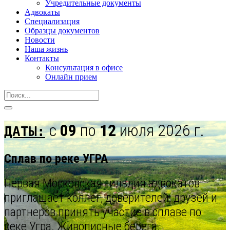
Учредительные документы
Адвокаты
Специализация
Образцы документов
Новости
Наша жизнь
Контакты
Консультация в офисе
Онлайн прием
с
09
по
12
июля 2026 г.
ДАТЫ:
Сплав по реке УГРА
Первая Московская гильдия адвокатов
приглашает коллег, доверителей, друзей и
партнеров принять участие в сплаве по
реке Угра. Живописные берега,