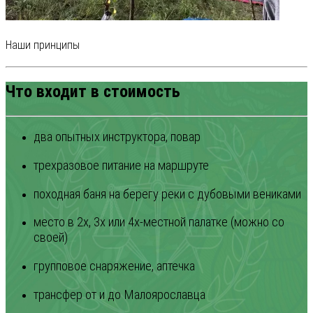
Наши принципы
Что входит в стоимость
два опытных инструктора, повар
трехразовое питание на маршруте
походная баня на берегу реки с дубовыми вениками
место в 2х, 3х или 4х-местной палатке (можно со
своей)
групповое снаряжение, аптечка
трансфер от и до Малоярославца