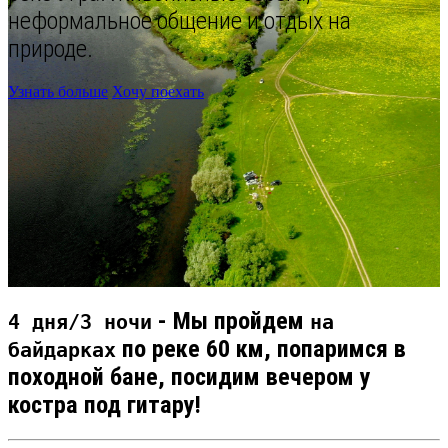
неформальное общение и отдых на
природе.
Узнать больше
Хочу поехать
- Мы пройдем
4 дня/3 ночи
на
по реке
60 км
, попаримся в
байдарках
походной бане, посидим вечером у
костра под гитару!