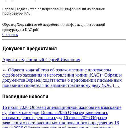
Образец Ходатайство об истребовании информации из военной
прокуратуры КАС
Образец Ходатайство об истребовании информации из военной
прокуратуры КАС.pdf
Скачать
Документ предоставил
Адвокат: Крапивный Сергей Иванович
← Образец ходатайства об ознакомлении с протоколом
судебного заседания и изготовлении копии (КАС)
↑ Образцы
документов
Образец ходатайства о приобщении письменных
показаний свидетеля по административному делу (КАС) →
Последние новости
16 июля 2026
Образец апелляционной жалобы на взыскание
судебных расходов
16 июля 2026
Образец заявления о
возврате денег с депозита суда
16 июля 2026
Образец
заявления о составлении мотивированного определения
16
июля 2026
Образец заявления об ускорении составления