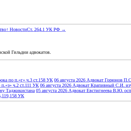
тво
↑ Новости
Ст. 264.1 УК РФ →
ской Гильдии адвокатов.
ка по п.«г» ч.3 ст.158 УК
06 августа 2026
Адвокат Горюнов П.С.
.«з» ч.2 ст.111 УК
06 августа 2026
Адвокат Крапивный С.И. изуч
ину Таджикистана
05 августа 2026
Адвокат Евстигнеева В.Ю. осп
5,119,158 УК