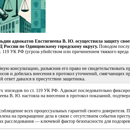
льдии адвокатов Евстигнеева В. Ю. осуществила защиту своег
Д России по Одинцовскому городскому округу.
Поводом послу
. 119 УК РФ (угроза убийством или причинением тяжкого вреда 
ную консультацию, разъяснив его право не свидетельствовать п
осов и добилась внесения в протокол уточнений, смягчающих п
й ответ давался в присутствии защитника.
х эпизодов по ст. 119 УК РФ. Адвокат последовательно фиксиро
ева В. Ю. настояла на внесении в протокол показаний, подтвер
 соблюдение всех процессуальных гарантий своего доверителя. 
лена на прекращение дела в связи с отсутствием события престу
ах расследования — ключевой фактор безопасности для подозрев