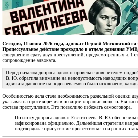
Сегодня, 11 июня 2026 года, адвокат Первой Московской ги
Процессуальное действие проходило в отделе дознания УМВ
совершению сразу двух преступлений, предусмотренных ч. 1 ст
сопровождение адвоката.
Перед началом допроса адвокат провела с доверителем подроб
В. Ю. обратила внимание на недопустимость наводящих вопр
адвоката давление на подозреваемого было исключено, кажды
Особенностью дела стала необходимость раздельной оценки дву
указывая на противоречия в позиции опрашивающего. Евстигне
состава преступления. Это позволило избежать самооговора.
По итогу допроса адвокат Евстигнеева В. Ю. обеспечила
зафиксирована официально. Дальнейшая стратегия направ
подтвердила: присутствие профессионала на ранних этап