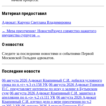
Материал предоставил
Адвокат: Карунц Светлана Владимировна
← Мера пресечения
↑ Новости
Раздел совместно нажитого
имущества супругов →
О новостях
Следите за последними новостями и событиями Первой
Московской Гильдии адвокатов.
Последние новости
06 августа 2026
Адвокат Крапивный С.И. добился условного
срока по п.«г» ч.3 ст.158 УК
06 августа 2026
Адвокат Горюнов
П.С. представляет интересы по иску о заливе в Бутырском
суде
06 августа 2026
Адвокат Крапивный С.И. защитил в
апелляции по п.«з» ч.2 ст.111 УК
06 августа 2026
Адвокат
Крапивный С.И. изучил дело о мере пресечения по ч.2
ст.205.2 УК
06 августа 2026
Адвокат Горюнов П.С.