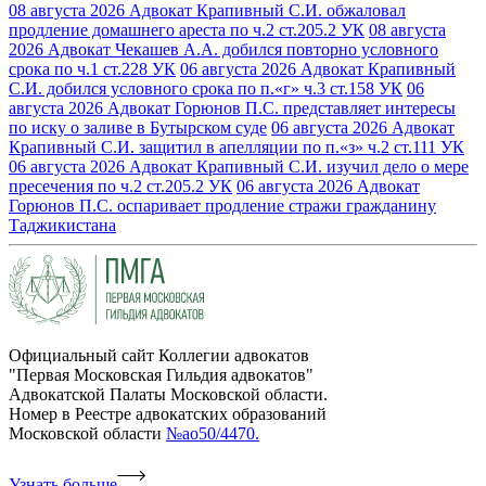
08 августа 2026
Адвокат Крапивный С.И. обжаловал
продление домашнего ареста по ч.2 ст.205.2 УК
08 августа
2026
Адвокат Чекашев А.А. добился повторно условного
срока по ч.1 ст.228 УК
06 августа 2026
Адвокат Крапивный
С.И. добился условного срока по п.«г» ч.3 ст.158 УК
06
августа 2026
Адвокат Горюнов П.С. представляет интересы
по иску о заливе в Бутырском суде
06 августа 2026
Адвокат
Крапивный С.И. защитил в апелляции по п.«з» ч.2 ст.111 УК
06 августа 2026
Адвокат Крапивный С.И. изучил дело о мере
пресечения по ч.2 ст.205.2 УК
06 августа 2026
Адвокат
Горюнов П.С. оспаривает продление стражи гражданину
Таджикистана
Официальный сайт Коллегии адвокатов
"Первая Московская Гильдия адвокатов"
Адвокатской Палаты Московской области.
Номер в Реестре адвокатских образований
Московской области
№ао50/4470.
Узнать больше