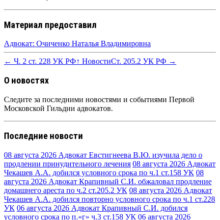
Материал предоставил
Адвокат: Очиченко Наталья Владимировна
← Ч. 2 ст. 228 УК РФ
↑ Новости
Ст. 205.2 УК РФ →
О новостях
Следите за последними новостями и событиями Первой
Московской Гильдии адвокатов.
Последние новости
08 августа 2026
Адвокат Евстигнеева В.Ю. изучила дело о
продлении принудительного лечения
08 августа 2026
Адвокат
Чекашев А.А. добился условного срока по ч.1 ст.158 УК
08
августа 2026
Адвокат Крапивный С.И. обжаловал продление
домашнего ареста по ч.2 ст.205.2 УК
08 августа 2026
Адвокат
Чекашев А.А. добился повторно условного срока по ч.1 ст.228
УК
06 августа 2026
Адвокат Крапивный С.И. добился
условного срока по п.«г» ч.3 ст.158 УК
06 августа 2026