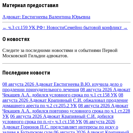
Материал предоставил
Адвокат: Евстигнеева Валентина Юрьевна
← ч.3 ст.159 УК РФ
↑ Новости
Семейно бытовой конфликт →
О новостях
Следите за последними новостями и событиями Первой
Московской Гильдии адвокатов.
Последние новости
08 августа 2026
Адвокат Евстигнеева В.Ю. изучила дело о
продлении принудительного лечения
08 августа 2026
Адвокат
Чекашев А.А. добился условного срока по ч.1 ст.158 УК
08
августа 2026
Адвокат Крапивный С.И. обжаловал продление
домашнего ареста по ч.2 ст.205.2 УК
08 августа 2026
Адвокат
Чекашев А.А. добился повторно условного срока по ч.1 ст.228
УК
06 августа 2026
Адвокат Крапивный С.И. добился
условного срока по п.«г» ч.3 ст.158 УК
06 августа 2026
Адвокат Горюнов П.С. представляет интересы по иску о
заливе в Бутырском суде
06 августа 2026
Адвокат Крапивный