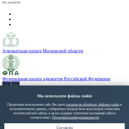
Мы в соцсетях
Адвокатская палата Московской области
Федеральная палата адвокатов Российской Федерации
«Адвокатская газета» - орган Федеральной палаты адвокатов
Мы используем файлы cookie
РФ
Продолжая использовать сайт, Вы даете
согласие на обработку файлов cookie
и
пользовательских данных, собираемых посредством агрегаторов статистики
Политика обработки персональных данных
посетителей веб-сайтов, в целях ведения статистики посещений сайта в
© 2026 ПМГА. Все права защищены.
соответствии с
Политикой конфиденциальности
Руководство
Срочный выезд
Адвокаты
Онлайн-прием
Согласен