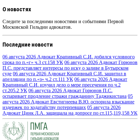
О новостях
Следите за последними новостями и событиями Первой
Московской Гильдии адвокатов.
Последние новости
06 августа 2026
Адвокат Крапивный С.И. добился условного
срока по п.«г» ч.3 ст.158 УК
06 августа 2026
Адвокат Горюнов
П.С. представляет интересы по иску о заливе в Бутырском
суде
06 августа 2026
Адвокат Крапивный С.И. защитил в
апелляции по п.«з» ч.2 ст.111 УК
06 августа 2026
Адвокат
Крапивный С.И. изучил дело о мере пресечения по ч.2
ст.205.2 УК
06 августа 2026
Адвокат Горюнов П.С.
оспаривает продление стражи гражданину Таджикистана
05
августа 2026
Адвокат Евстигнеева В.Ю. оспорила взыскание
издержек по ходатайству потерпевших
05 августа 2026
Адвокат Цинк Л.А. защищала на допросе по ст.115,119,158 УК