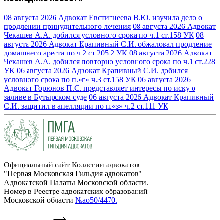
08 августа 2026
Адвокат Евстигнеева В.Ю. изучила дело о
продлении принудительного лечения
08 августа 2026
Адвокат
Чекашев А.А. добился условного срока по ч.1 ст.158 УК
08
августа 2026
Адвокат Крапивный С.И. обжаловал продление
домашнего ареста по ч.2 ст.205.2 УК
08 августа 2026
Адвокат
Чекашев А.А. добился повторно условного срока по ч.1 ст.228
УК
06 августа 2026
Адвокат Крапивный С.И. добился
условного срока по п.«г» ч.3 ст.158 УК
06 августа 2026
Адвокат Горюнов П.С. представляет интересы по иску о
заливе в Бутырском суде
06 августа 2026
Адвокат Крапивный
С.И. защитил в апелляции по п.«з» ч.2 ст.111 УК
Официальный сайт Коллегии адвокатов
"Первая Московская Гильдия адвокатов"
Адвокатской Палаты Московской области.
Номер в Реестре адвокатских образований
Московской области
№ао50/4470.