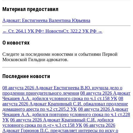
Материал предоставил
Адвокат: Евстигнеева Валентина Юрьевна
← Ст. 264.1 УК РФ
↑ Новости
Ст. 322.2 УК РФ →
О новостях
Следите за последними новостями и событиями Первой
Московской Гильдии адвокатов.
Последние новости
08 августа 2026
Адвокат Евстигнеева В.Ю. изучила дело о
продлении принудительного лечения
08 августа 2026
Адвокат
Чекашев А.А. добился условного срока по ч.1 ст.158 УК
08
августа 2026
Адвокат Крапивный С.И. обжаловал продление
домашнего ареста по ч.2 ст.205.2 УК
08 августа 2026
Адвокат
Чекашев А.А. добился повторно условного срока по ч.1 ст.228
УК
06 августа 2026
Адвокат Крапивный С.И. добился
условного срока по п.«г» ч.3 ст.158 УК
06 августа 2026
Адвокат Горюнов П.С. представляет интересы по иску о